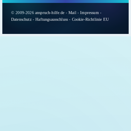
© 2009-2026
anspruch-hilfe.de
-
Mail
-
Impressum
-
Datenschutz
-
Haftungsausschluss
-
Cookie-Richtlinie EU