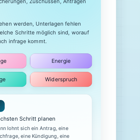
icherungen, Zuschüssen, Anträgen
sehen werden, Unterlagen fehlen
welche Schritte möglich sind, worauf
uch infrage kommt.
äge
Energie
ge
Widerspruch
3
chsten Schritt planen
n lohnt sich ein Antrag, eine
chfrage, eine Kündigung, eine