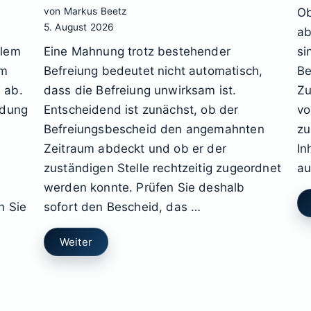
Ob
von Markus Beetz
5. August 2026
ab
llem
Eine Mahnung trotz bestehender
si
rm
Befreiung bedeutet nicht automatisch,
Be
 ab.
dass die Befreiung unwirksam ist.
Zu
idung
Entscheidend ist zunächst, ob der
vo
Befreiungsbescheid den angemahnten
zu
Zeitraum abdeckt und ob er der
In
,
zuständigen Stelle rechtzeitig zugeordnet
au
werden konnte. Prüfen Sie deshalb
n Sie
sofort den Bescheid, das …
Weiter