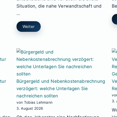
Situation, die nahe Verwandtschaft und
Be
…
Weiter
Ge
tur
Bürgergeld und Nebenkostenabrechnung
Ve
verzögert: welche Unterlagen Sie
Re
vo
nachreichen sollten
3.
von Tobias Lehmann
3. August 2026
Wu