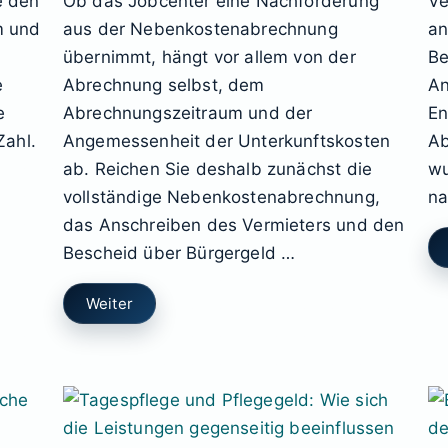
e den
Ob das Jobcenter eine Nachforderung
Ve
m und
aus der Nebenkostenabrechnung
an
übernimmt, hängt vor allem von der
Be
e
Abrechnung selbst, dem
An
e
Abrechnungszeitraum und der
En
Zahl.
Angemessenheit der Unterkunftskosten
Ab
ab. Reichen Sie deshalb zunächst die
wu
vollständige Nebenkostenabrechnung,
na
das Anschreiben des Vermieters und den
Bescheid über Bürgergeld …
Weiter