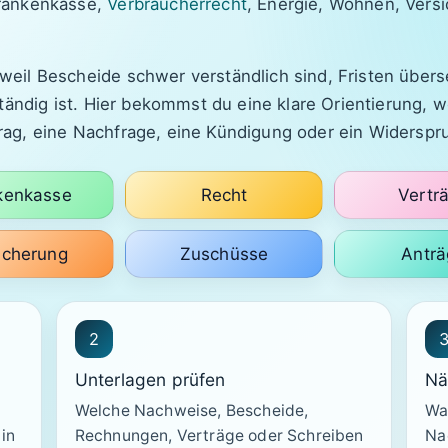
Krankenkasse,
Verbraucherrecht
, Energie, Wohnen, Vers
weil Bescheide schwer verständlich sind, Fristen über
uständig ist. Hier bekommst du eine klare Orientierung, 
rag, eine Nachfrage, eine Kündigung oder ein Widerspr
kenkasse
Recht
Vertr
icherung
Zuschüsse
Anträ
2
Unterlagen prüfen
Nä
Welche Nachweise, Bescheide,
Wan
in
Rechnungen, Verträge oder Schreiben
Na