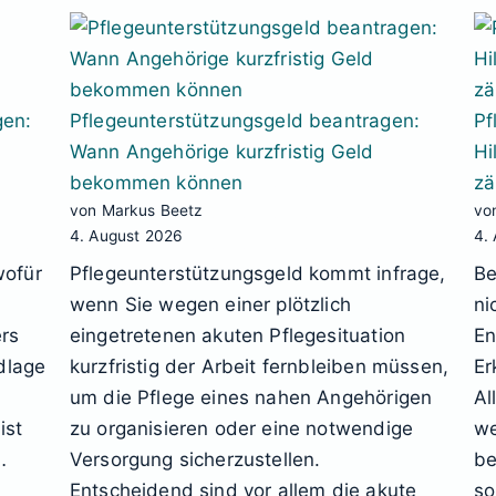
gen:
Pflegeunterstützungsgeld beantragen:
Pf
n
Wann Angehörige kurzfristig Geld
Hi
bekommen können
zä
von Markus Beetz
vo
4. August 2026
4.
wofür
Pflegeunterstützungsgeld kommt infrage,
Be
wenn Sie wegen einer plötzlich
ni
ers
eingetretenen akuten Pflegesituation
En
dlage
kurzfristig der Arbeit fernbleiben müssen,
Er
um die Pflege eines nahen Angehörigen
Al
ist
zu organisieren oder eine notwendige
we
…
Versorgung sicherzustellen.
be
Entscheidend sind vor allem die akute
so