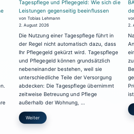
Tagespflege und Pflegegeld: Wie sich die
BA
he
Leistungen gegenseitig beeinflussen
de
von Tobias Lehmann
vo
2. August 2026
2.
Die Nutzung einer Tagespflege führt in
Na
der Regel nicht automatisch dazu, dass
An
Ihr Pflegegeld gekürzt wird. Tagespflege
ei
und Pflegegeld können grundsätzlich
zu
nebeneinander bestehen, weil sie
Be
unterschiedliche Teile der Versorgung
ge
n.
abdecken: Die Tagespflege übernimmt
Pr
zeitweise Betreuung und Pflege
is
hre
außerhalb der Wohnung, …
Weiter