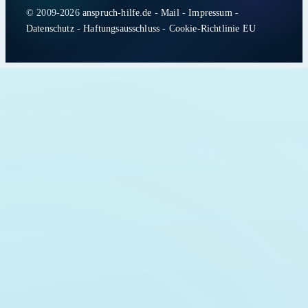
© 2009-2026
anspruch-hilfe.de
-
Mail
-
Impressum
-
Datenschutz
-
Haftungsausschluss
-
Cookie-Richtlinie EU