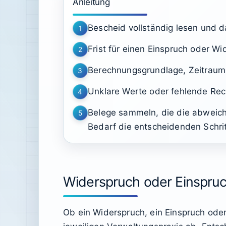
Anleitung
Bescheid vollständig lesen und 
1
Frist für einen Einspruch oder Wi
2
Berechnungsgrundlage, Zeitraum 
3
Unklare Werte oder fehlende Rec
4
Belege sammeln, die die abweic
5
Bedarf die entscheidenden Schrit
Widerspruch oder Einspruc
Ob ein Widerspruch, ein Einspruch ode