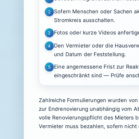
Sofern Menschen oder Sachen ak
2
Stromkreis ausschalten.
Fotos oder kurze Videos anferti
3
Den Vermieter oder die Hausverwa
4
und Datum der Feststellung.
Eine angemessene Frist zur Reak
5
eingeschränkt sind — Prüfe ansc
Zahlreiche Formulierungen wurden von G
zur Endrenovierung unabhängig vom Ab
volle Renovierungspflicht des Mieters b
Vermieter muss bezahlen, sofern nicht e