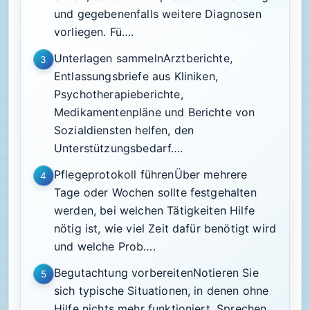
und gegebenenfalls weitere Diagnosen
vorliegen. Fü….
Unterlagen sammelnArztberichte,
3
Entlassungsbriefe aus Kliniken,
Psychotherapieberichte,
Medikamentenpläne und Berichte von
Sozialdiensten helfen, den
Unterstützungsbedarf….
Pflegeprotokoll führenÜber mehrere
4
Tage oder Wochen sollte festgehalten
werden, bei welchen Tätigkeiten Hilfe
nötig ist, wie viel Zeit dafür benötigt wird
und welche Prob….
Begutachtung vorbereitenNotieren Sie
5
sich typische Situationen, in denen ohne
Hilfe nichts mehr funktioniert. Sprechen