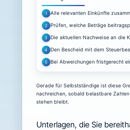
Alle relevanten Einkünfte zusamm
1
Prüfen, welche Beträge beitragspf
2
Die aktuellen Nachweise an die 
3
Den Bescheid mit dem Steuerbes
4
Bei Abweichungen fristgerecht ei
5
Gerade für Selbstständige ist diese 
nachreichen, sobald belastbare Zahlen v
stehen bleibt.
Unterlagen, die Sie bereith