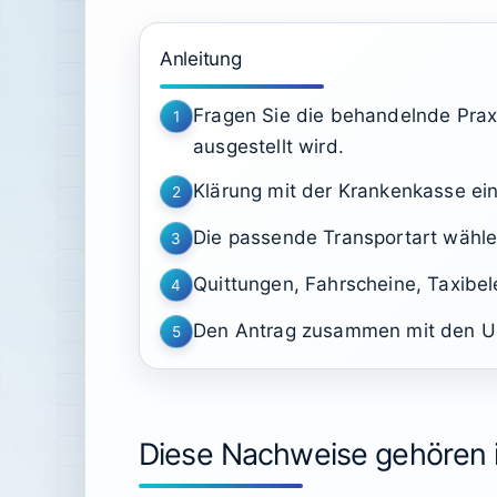
Anleitung
Fragen Sie die behandelnde Praxi
1
ausgestellt wird.
Klärung mit der Krankenkasse ein
2
Die passende Transportart wähle
3
Quittungen, Fahrscheine, Taxibe
4
Den Antrag zusammen mit den Unt
5
Diese Nachweise gehören 