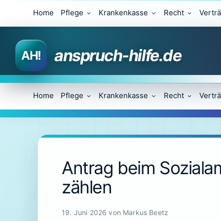
Zum
Home
Pflege
Krankenkasse
Recht
Vertr
Inhalt
springen
anspruch-hilfe.de
Home
Pflege
Krankenkasse
Recht
Vertr
Antrag beim Soziala
zählen
19. Juni 2026
von
Markus Beetz