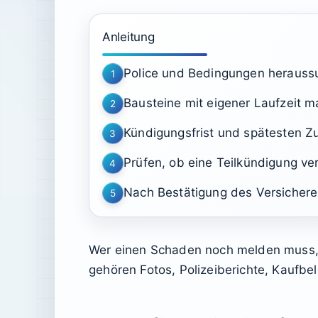
Anleitung
Police und Bedingungen herauss
1
Bausteine mit eigener Laufzeit m
2
Kündigungsfrist und spätesten Z
3
Prüfen, ob eine Teilkündigung vert
4
Nach Bestätigung des Versichere
5
Wer einen Schaden noch melden muss, s
gehören Fotos, Polizeiberichte, Kaufbe