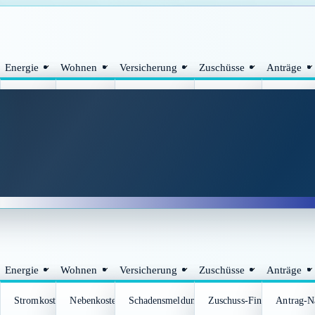
Energie
Wohnen
Versicherung
Zuschüsse
Anträge
braucher
sschreiben-Generator
Stromkosten-Rechner
Nebenkostenabrechnungs-Check
Schadensmeldung-Assistent
Zuschuss-Finder
Antrag-N
frist-Rechner
Abschlags-Check für Strom und Gas
Wohngeld-Vorcheck
Versicherungswechsel-Rechner
Wohnraumanpassungs-Zus
Unterlage
rcheck
Rechner
Energie
Wohnen
Versicherung
Zuschüsse
Anträge
braucher
sschreiben-Generator
Stromkosten-Rechner
Nebenkostenabrechnungs-Check
Schadensmeldung-Assistent
Zuschuss-Finder
Antrag-N