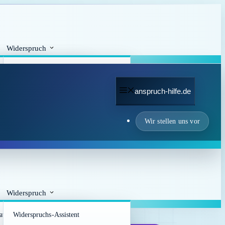
Widerspruch
avigator
Widerspruchs-Assistent
chuss-
n-Checkliste
Widerspruchsfrist-Rechner
anspruch-hilfe.de
Wir stellen uns vor
Widerspruch
avigator
Widerspruchs-Assistent