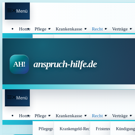
Zum
Menü
Inhalt
springen
Home
Pflege
Krankenkasse
Recht
Verträge
Pflegegrad-Vorcheck
Krankengeld-Rechner
Fristenrechner für Ver
Kündigung
Pflegeheim-Kosten-Rechner
Zuzahlungsbefreiungs-Rechner
Beratungshilfe- und
Kündigungs
Prozesskostenhilfe-Vo
anspruch-hilfe.de
Menü
Home
Pflege
Krankenkasse
Recht
Verträge
Pflegegrad-Vorcheck
Krankengeld-Rechner
Fristenrechner für Ver
Kündigung