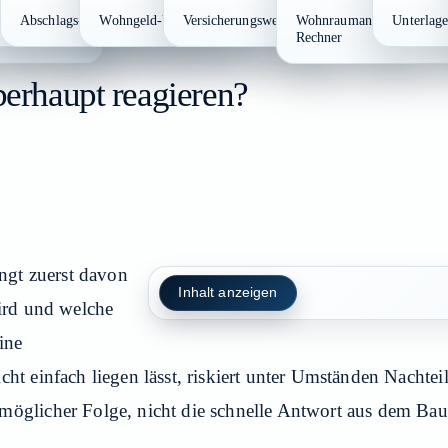
frist-Rechner
Abschlags-Check für Strom und Gas
Wohngeld-Vorcheck
Versicherungswechsel-Rechner
Wohnraumanpassungs-Zus
Unterlage
rcheck
Rechner
berhaupt reagieren?
ängt zuerst davon
Inhalt anzeigen
wird und welche
eine
cht einfach liegen lässt, riskiert unter Umständen Nachte
möglicher Folge, nicht die schnelle Antwort aus dem Bau